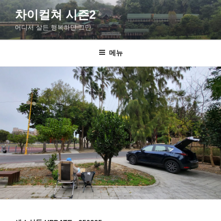
차이컬쳐 시즌2
어디서 살든 행복하면 그만
메뉴