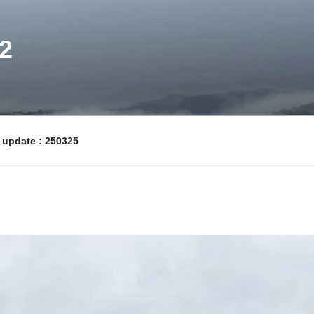
2
pdate : 250325