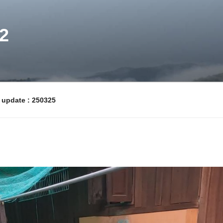
2
pdate : 250325