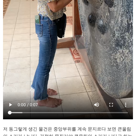
저 동그랗게 생긴 물건은 중앙부위를 계속 문지르다 보면 큰울림