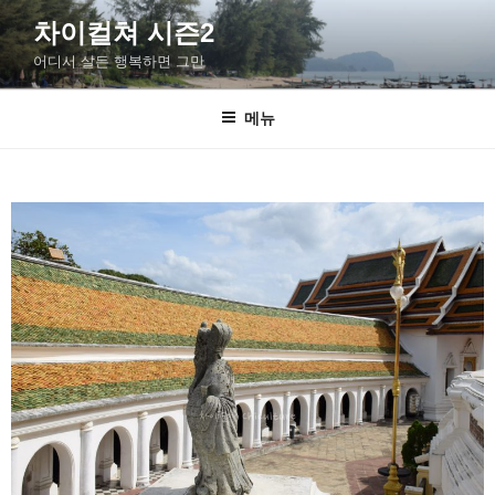
차이컬쳐 시즌2
어디서 살든 행복하면 그만
메뉴