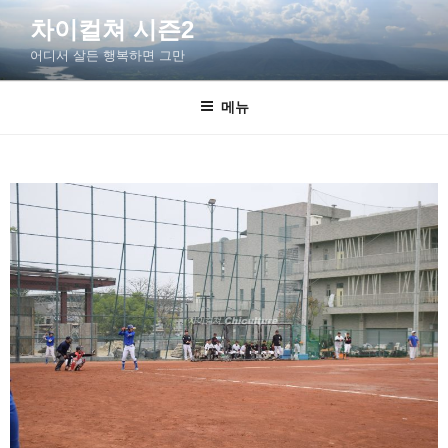
차이컬쳐 시즌2
어디서 살든 행복하면 그만
메뉴