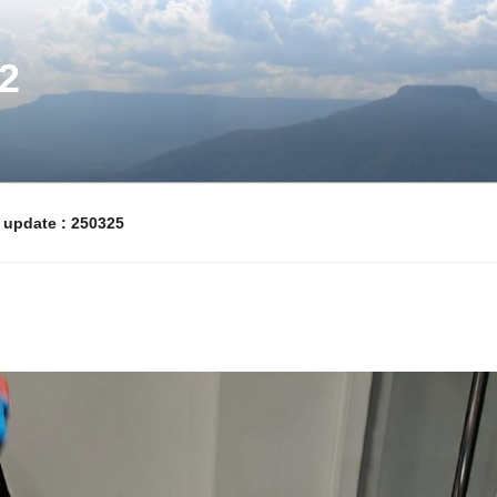
2
pdate : 250325