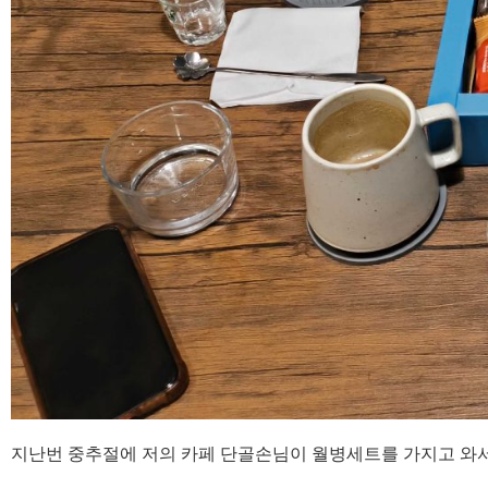
지난번 중추절에 저의 카페 단골손님이 월병세트를 가지고 와서 