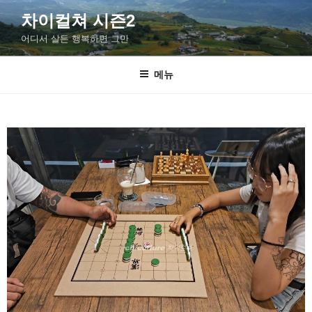
차이컬쳐 시즌2
어디서 살든 행복하면 그만
메뉴