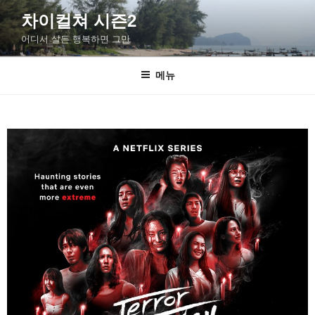
차이컬쳐 시즌2
어디서 살든 행복하면 그만
메뉴