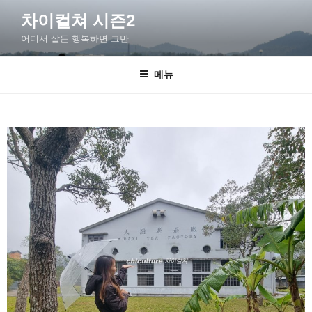
차이컬쳐 시즌2
어디서 살든 행복하면 그만
메뉴