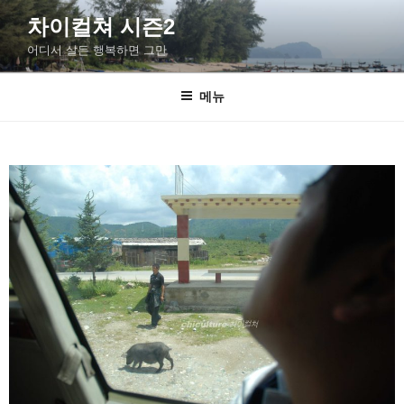
차이컬쳐 시즌2
어디서 살든 행복하면 그만
메뉴