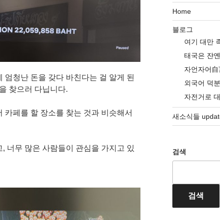
Home
블로그
여기 대만 
태국은 쟌
자언자어自
 엄청난 돈을 갖다 바친다는 걸 알게 된
외국어 덕
절을 찾으러 다닙니다.
자전거로 
서 카페를 할 장소를 찾는 것과 비슷해서
새소식들 update
, 너무 많은 사람들이 관심을 가지고 있
검색
검색