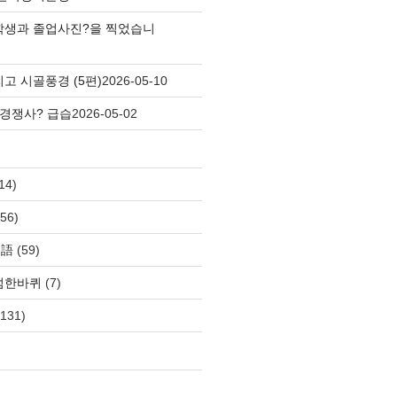
학생과 졸업사진?을 찍었습니
고 시골풍경 (5편)
2026-05-10
 경쟁사? 급습
2026-05-02
14)
56)
自語
(59)
섬한바퀴
(7)
131)