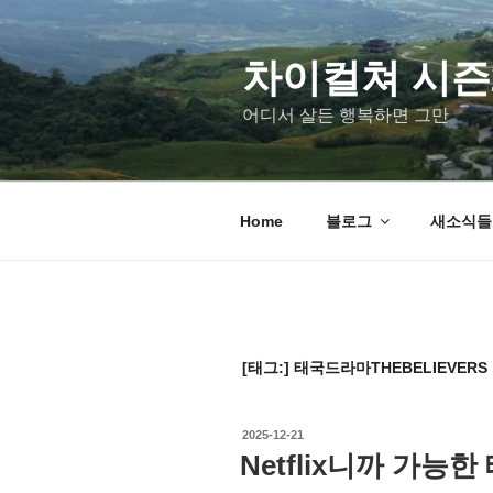
차이컬쳐 시즌
어디서 살든 행복하면 그만
Home
블로그
새소식들 u
[태그:]
태국드라마THEBELIEVERS
2025-12-21
Netflix니까 가