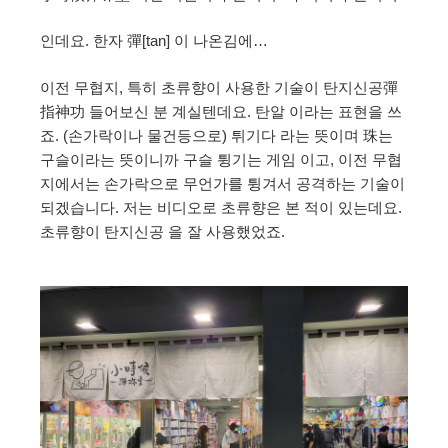
인데요. 한자 彈[tan] 이 나온김에…
이전 무협지, 특히 초류향이 사용한 기술이 탄지신공彈
指神功 들어보신 분 계실텐데요. 탄알 이라는 표현을 쓰
죠. (손가락이나 물건등으로) 튀기다 라는 뜻이며 珠는
구슬이라는 뜻이니까 구슬 튕기는 게임 이고, 이전 무협
지에서는 손가락으로 무언가를 튕겨서 공격하는 기술이
되겠습니다. 저는 비디오로 초류향은 본 적이 있는데요.
초류향이 탄지신공 을 잘 사용했었죠.