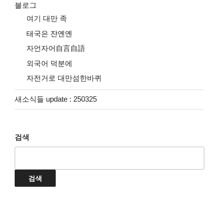
블로그
여기 대만 족
태국은 쟌옌옌
자언자어自言自語
외국어 덕분에
자전거로 대만섬한바퀴
새소식들 update : 250325
검색
검색