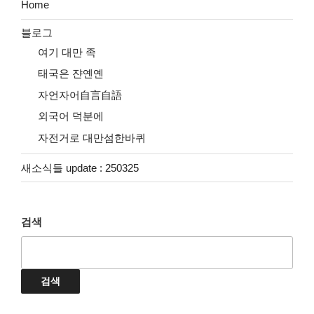
Home
블로그
여기 대만 족
태국은 쟌옌옌
자언자어自言自語
외국어 덕분에
자전거로 대만섬한바퀴
새소식들 update : 250325
검색
검색