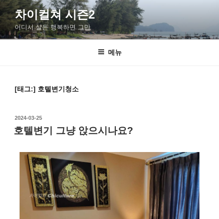
차이컬쳐 시즌2
어디서 살든 행복하면 그만
메뉴
[태그:]
호텔변기청소
2024-03-25
호텔변기 그냥 앉으시나요?