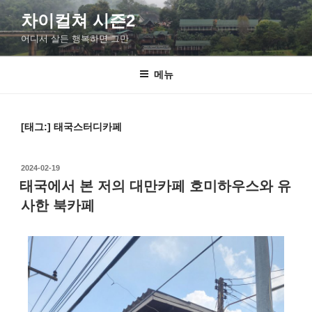
차이컬쳐 시즌2
어디서 살든 행복하면 그만
메뉴
[태그:]
태국스터디카페
2024-02-19
태국에서 본 저의 대만카페 호미하우스와 유
사한 북카페