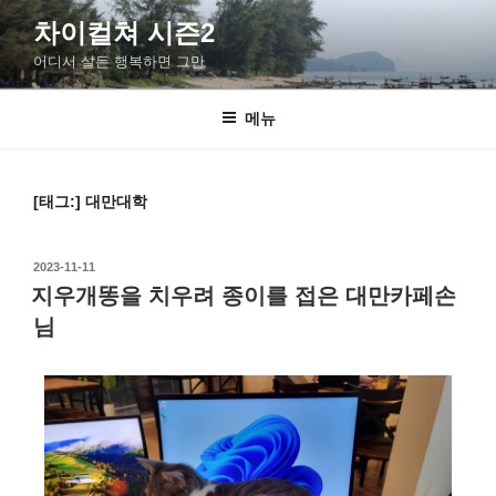
차이컬쳐 시즌2
어디서 살든 행복하면 그만
메뉴
[태그:]
대만대학
2023-11-11
지우개똥을 치우려 종이를 접은 대만카페손
님