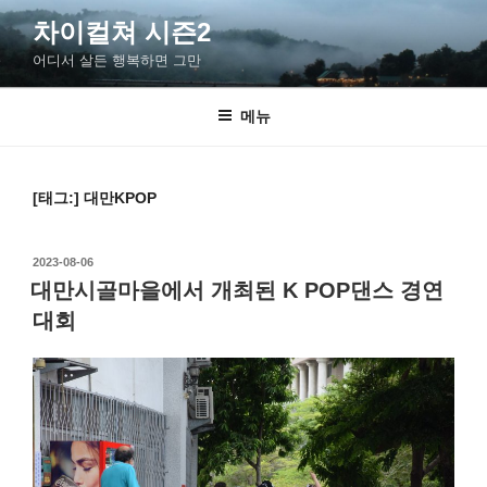
콘
차이컬쳐 시즌2
텐
어디서 살든 행복하면 그만
츠
로
바
메뉴
로
가
기
[태그:]
대만KPOP
작
2023-08-06
성
대만시골마을에서 개최된 K POP댄스 경연
일
대회
자