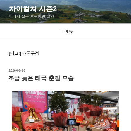
차이컬쳐 시즌2
어디서 살든 행복하면 그만
메뉴
[태그:]
태국구정
2026-02-28
조금 늦은 태국 춘절 모습