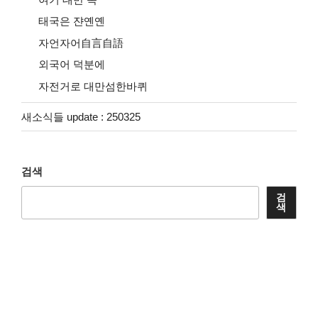
태국은 쟌옌옌
자언자어自言自語
외국어 덕분에
자전거로 대만섬한바퀴
새소식들 update : 250325
검색
검
색