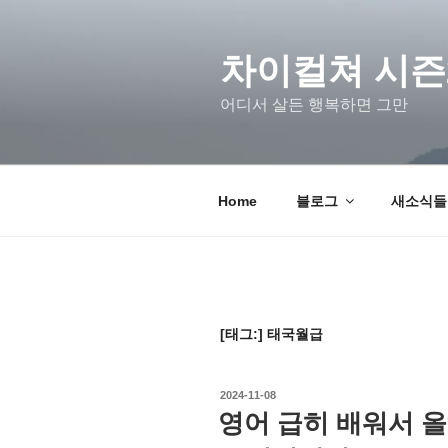
차이컬쳐 시즌
어디서 살든 행복하면 그만
Home
블로그
새소식들 u
[태그:]
태국월급
2024-11-08
영어 급히 배워서 