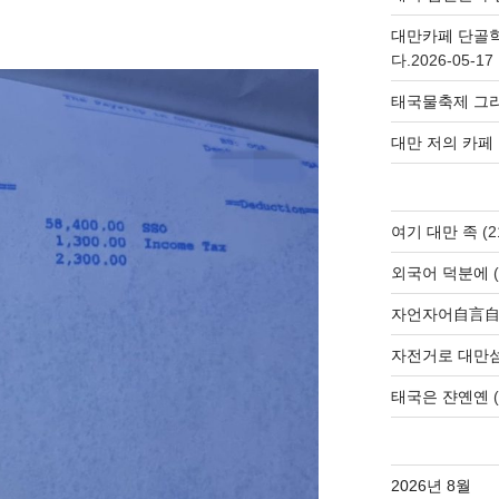
대만카페 단골
다.
2026-05-17
태국물축제 그리
대만 저의 카페
여기 대만 족
(2
외국어 덕분에
(
자언자어自言
자전거로 대만
태국은 쟌옌옌
(
2026년 8월