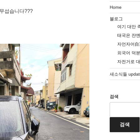
Home
 무섭습니다???
블로그
여기 대만 
태국은 쟌
자언자어自
외국어 덕
자전거로 
새소식들 update
검색
검색