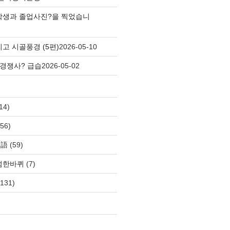
학생과 졸업사진?을 찍었습니
고 시골풍경 (5편)
2026-05-10
 경쟁사? 급습
2026-05-02
14)
56)
自語
(59)
섬한바퀴
(7)
131)