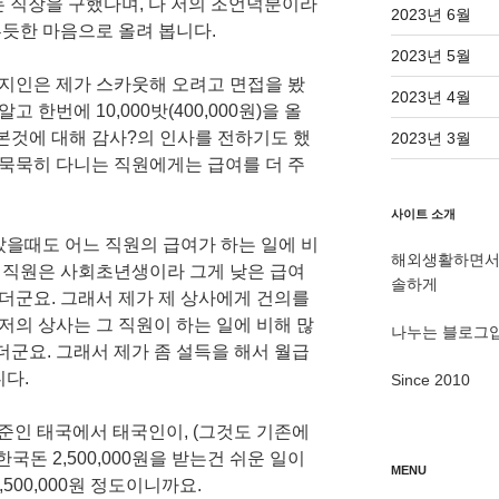
받는 직장을 구했다며, 다 저의 조언덕분이라
2023년 6월
듯한 마음으로 올려 봅니다.
2023년 5월
 지인은 제가 스카웃해 오려고 면접을 봤
2023년 4월
 한번에 10,000밧(400,000원)을 올
본것에 대해 감사?의 인사를 전하기도 했
2023년 3월
 묵묵히 다니는 직원에게는 급여를 더 주
사이트 소개
갔을때도 어느 직원의 급여가 하는 일에 비
해외생활하면서 
이 직원은 사회초년생이라 그게 낮은 급여
솔하게
같더군요. 그래서 제가 제 상사에게 건의를
 저의 상사는 그 직원이 하는 일에 비해 많
나누는 블로그
더군요. 그래서 제가 좀 설득을 해서 월급
니다.
Since 2010
수준인 태국에서 태국인이, (그것도 기존에
국돈 2,500,000원을 받는건 쉬운 일이
MENU
500,000원 정도이니까요.