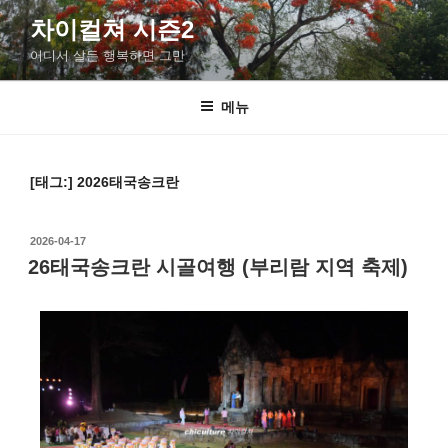
차이컬쳐 시즌2
어디서 살든 행복하면 그만
메뉴
[태그:]
2026태국송크란
2026-04-17
26태국송크란 시골여행 (부리람 지역 축제)