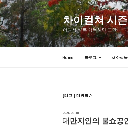
차이컬쳐 시즌
어디서 살든 행복하면 그만
Home
블로그
새소식들 u
[태그:]
대만불쇼
2025-02-18
대만지인의 불쇼공연