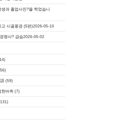
학생과 졸업사진?을 찍었습니
고 시골풍경 (5편)
2026-05-10
 경쟁사? 급습
2026-05-02
14)
56)
自語
(59)
섬한바퀴
(7)
131)