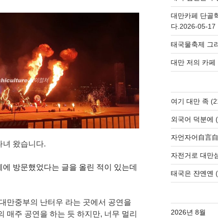
대만카페 단골
다.
2026-05-17
태국물축제 그리
대만 저의 카페
여기 대만 족
(2
외국어 덕분에
(
자언자어自言
다녀 왔습니다.
자전거로 대만
페에 방문했었다는 글을 올린 적이 있는데
태국은 쟌옌옌
(
은 대만중부의 난터우 라는 곳에서 공연을
2026년 8월
의 매주 공연을 하는 듯 하지만, 너무 멀리