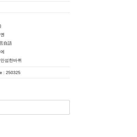
족
옌옌
言自語
분에
대만섬한바퀴
 : 250325