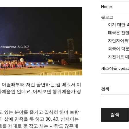
Home
블로그
여기 대만 
태국은 쟌
자언자어自
외국어 덕
자전거로 
새소식들 update
 어릴때부터 저런 공연하는 걸 배워서 이
검색
화예술인 인데요. 어찌보면 행위예술가 정
고 있는 분야를 즐기고 열심히 하며 보람
검색
삶에 만족을 못 하고 30, 40, 심지어는
로를 제대로 못 잡고 사는 사람도 많은데