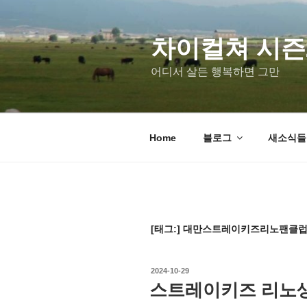
차이컬쳐 시즌
어디서 살든 행복하면 그만
Home
블로그
새소식들 u
[태그:]
대만스트레이키즈리노팬클
2024-10-29
스트레이키즈 리노생