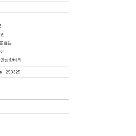
족
옌옌
言自語
분에
대만섬한바퀴
 : 250325