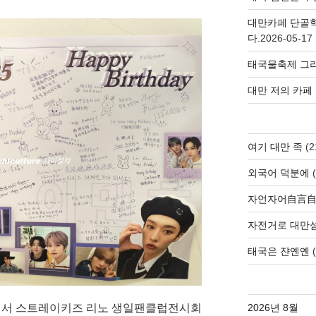
대만카페 단골
다.
2026-05-17
태국물축제 그리
대만 저의 카페
여기 대만 족
(2
외국어 덕분에
(
자언자어自言
자전거로 대만
태국은 쟌옌옌
(
2026년 8월
카페에서 스트레이키즈 리노 생일팬클럽전시회