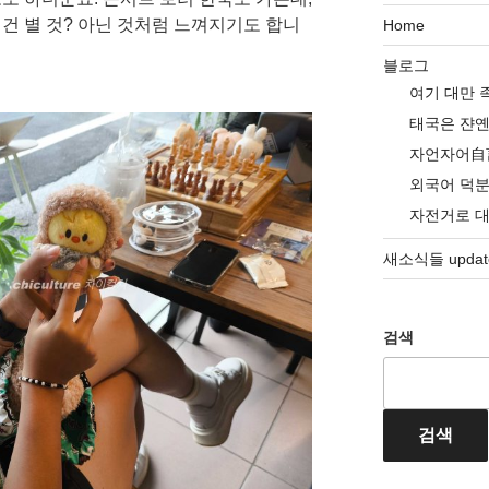
건 별 것? 아닌 것처럼 느껴지기도 합니
Home
블로그
여기 대만 
태국은 쟌
자언자어自
외국어 덕
자전거로 
새소식들 update
검색
검색