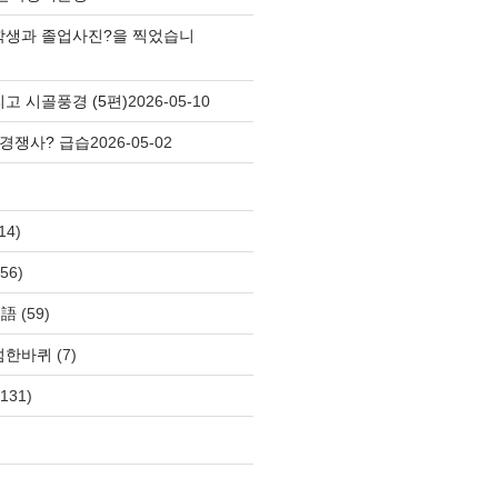
학생과 졸업사진?을 찍었습니
고 시골풍경 (5편)
2026-05-10
 경쟁사? 급습
2026-05-02
14)
56)
自語
(59)
섬한바퀴
(7)
131)