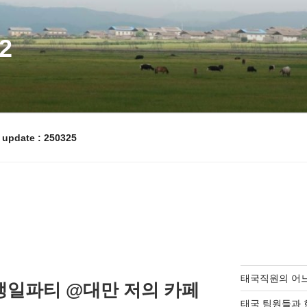
2
pdate : 250325
럽
태국직원의 어
일파티 @대만 저의 카페
태국 팀원들과