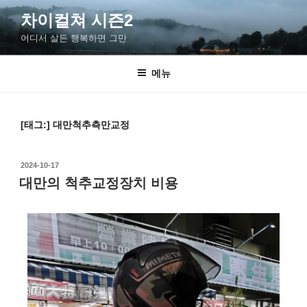
차이컬쳐 시즌2
어디서 살든 행복하면 그만
메뉴
[태그:]
대만척추측만교정
2024-10-17
대만의 척추교정장치 비용