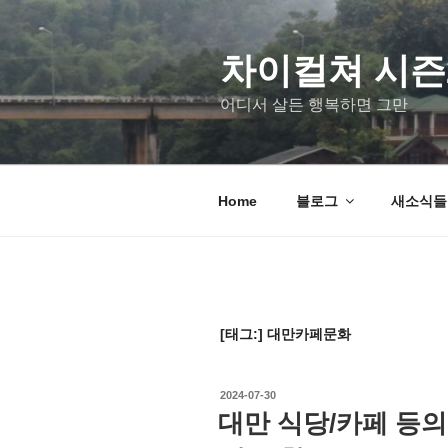
차이컬쳐 시즌
어디서 살든 행복하면 그만
Home
블로그
새소식들 u
[태그:]
대만카페문화
2024-07-30
대만 식당/카페 등의