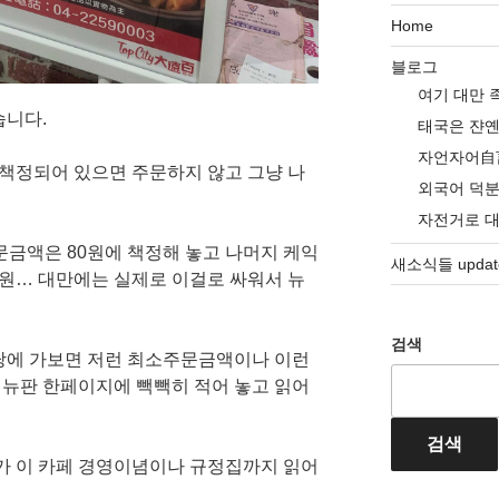
Home
블로그
여기 대만 
습니다.
태국은 쟌
자언자어自
 책정되어 있으면 주문하지 않고 그냥 나
외국어 덕
자전거로 
문금액은 80원에 책정해 놓고 나머지 케익
새소식들 update
70원… 대만에는 실제로 이걸로 싸워서 뉴
검색
당에 가보면 저런 최소주문금액이나 이런
 메뉴판 한페이지에 빽빽히 적어 놓고 읽어
검색
내가 이 카페 경영이념이나 규정집까지 읽어
.