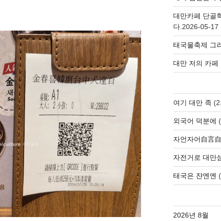
대만카페 단골
다.
2026-05-17
태국물축제 그리
대만 저의 카페
여기 대만 족
(2
외국어 덕분에
(
자언자어自言
자전거로 대만
태국은 쟌옌옌
(
2026년 8월