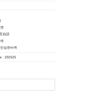
족
옌옌
言自語
분에
대만섬한바퀴
 : 250325