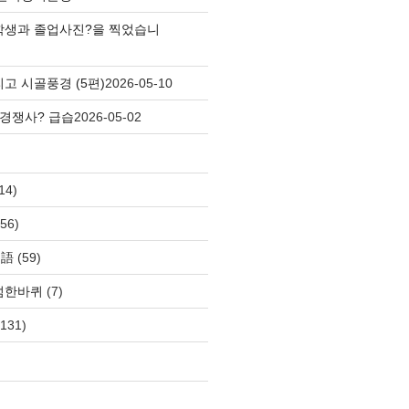
학생과 졸업사진?을 찍었습니
고 시골풍경 (5편)
2026-05-10
 경쟁사? 급습
2026-05-02
14)
56)
自語
(59)
섬한바퀴
(7)
131)