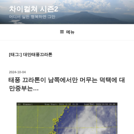
차이컬쳐 시즌2
어디서 살든 행복하면 그만
메뉴
[태그:]
대만태풍끄라톤
2024-10-04
태풍 끄라톤이 남쪽에서만 머무는 덕택에 대
만중부는…