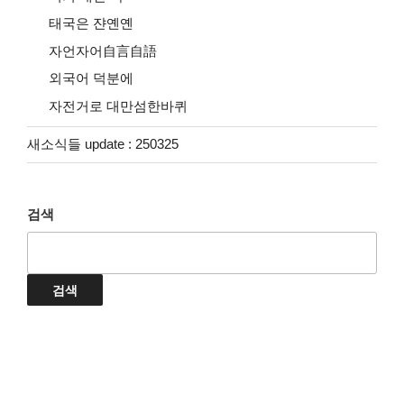
태국은 쟌옌옌
자언자어自言自語
외국어 덕분에
자전거로 대만섬한바퀴
새소식들 update : 250325
검색
검색