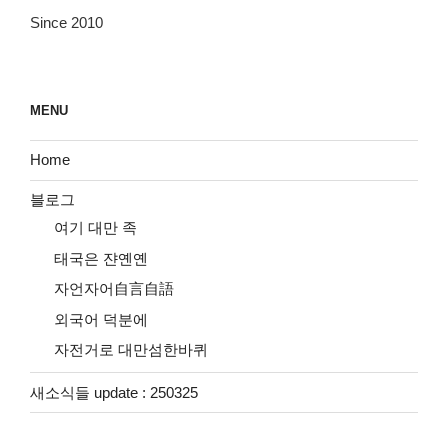
Since 2010
MENU
Home
블로그
여기 대만 족
태국은 쟌옌옌
자언자어自言自語
외국어 덕분에
자전거로 대만섬한바퀴
새소식들 update : 250325