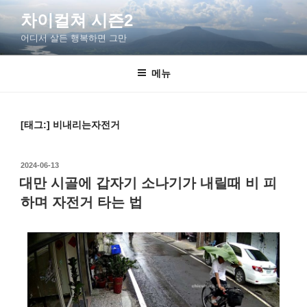
차이컬쳐 시즌2
어디서 살든 행복하면 그만
메뉴
[태그:]
비내리는자전거
2024-06-13
대만 시골에 갑자기 소나기가 내릴때 비 피
하며 자전거 타는 법