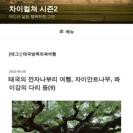
차이컬쳐 시즌2
어디서 살든 행복하면 그만
메뉴
[태그:]
태국방콕외곽여행
2023-09-29
태국의 깐자나부리 여행, 자이안트나무, 콰
이강의 다리 등(9)