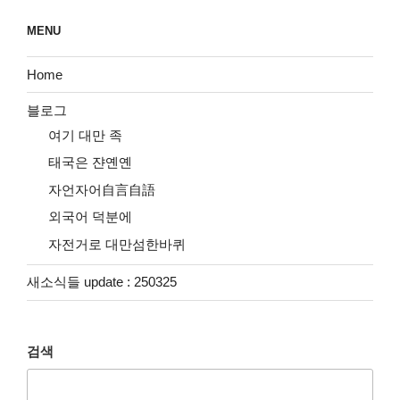
MENU
Home
블로그
여기 대만 족
태국은 쟌옌옌
자언자어自言自語
외국어 덕분에
자전거로 대만섬한바퀴
새소식들 update : 250325
검색