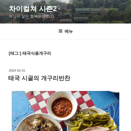
차이컬쳐 시즌2
어디서 살든 행복하면 그만
메뉴
[태그:]
태국식용개구리
2024-10-31
태국 시골의 개구리반찬