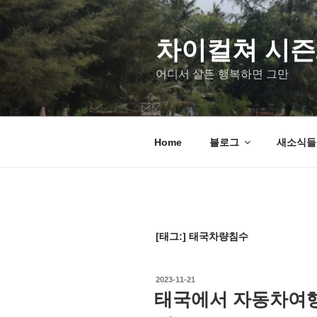
차이컬쳐 시즌
어디서 살든 행복하면 그만
Home
블로그
새소식들 u
[태그:]
태국차량침수
2023-11-21
태국에서 자동차여행