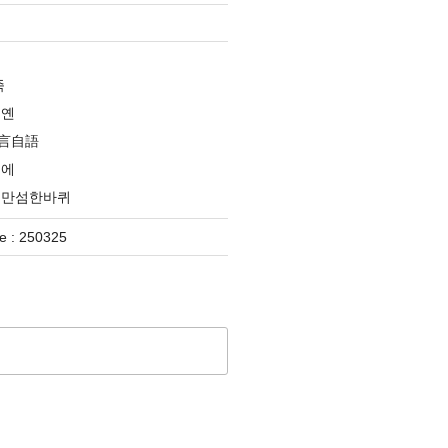
족
옌옌
言自語
분에
대만섬한바퀴
 : 250325