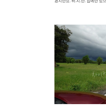
겠지만요. 하.지.만. 집에만 있