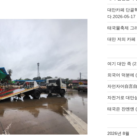
대만카페 단골
다.
2026-05-17
태국물축제 그리
대만 저의 카페
여기 대만 족
(2
외국어 덕분에
(
자언자어自言
자전거로 대만
태국은 쟌옌옌
(
2026년 8월