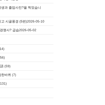
학생과 졸업사진?을 찍었습니
고 시골풍경 (5편)
2026-05-10
 경쟁사? 급습
2026-05-02
14)
56)
自語
(59)
섬한바퀴
(7)
131)