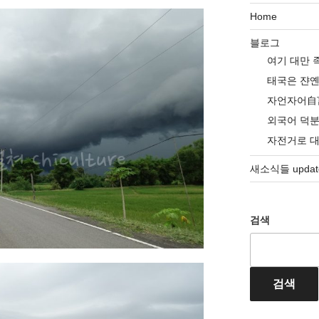
Home
블로그
여기 대만 
태국은 쟌
자언자어自
외국어 덕
자전거로 
새소식들 update
검색
검색