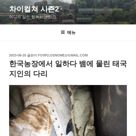
콘
차이컬쳐 시즌2
텐
어디서 살든 행복하면 그만
츠
로
바
메뉴
로
가
기
작
2023-08-20
글쓴이
FOXP2.GENOME@GMAIL.COM
성
한국농장에서 일하다 뱀에 물린 태국
일
자
지인의 다리