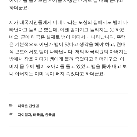
이야기를 들어보면 자기들 사장은 대체로 잘 대해 준다고
하더군요.
제가 태국지인들에게 너네 나라는 도심의 집에서도 뱀이 나
타난다고 놀리곤 했는데, 이젠 뱀가지고 놀리지는 못 하겠
네요. 근데 태국은 실제로 뱀이 어디서나 나타납니다. 주택
은 기본적으로 어딘가 뱀이 있다고 생각을 해야 하고, 현대
식 콘도에서도 뱀이 나타납니다. 저의 태국직원의 아버지는
방에서 잠을 자다가 뱀에게 물려 죽었다고 하더라구요. 아
버지 몸 위에 뱀이 또아리를 틀고 있었고 뱀을 쫓아 내고 보
니 아버지는 이미 독이 퍼져 죽었다고 하더군요.
카
태국은 쟌옌옌
테
태
차이컬쳐
,
태국뱀
,
한국뱀
고
그
리