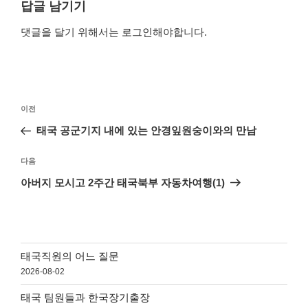
답글 남기기
댓글을 달기 위해서는
로그인
해야합니다.
글
이
이전
탐
전
태국 공군기지 내에 있는 안경잎원숭이와의 만남
색
글
다
다음
음
아버지 모시고 2주간 태국북부 자동차여행(1)
글
태국직원의 어느 질문
2026-08-02
태국 팀원들과 한국장기출장