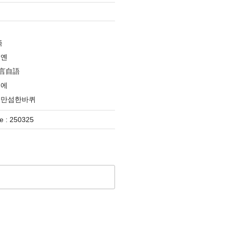
족
옌옌
言自語
분에
대만섬한바퀴
 : 250325