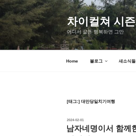
차이컬쳐 시즌
어디서 살든 행복하면 그만
Home
블로그
새소식들 u
[태그:]
대만당일치기여행
2024-02-01
남자네명이서 함께