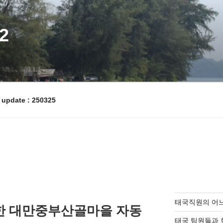
2
pdate : 250325
태국직원의 어
한 대만중부산골마을 자동
태국 팀원들과