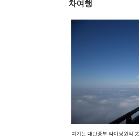
차여행
여기는 대만중부 타이핑윈티 太