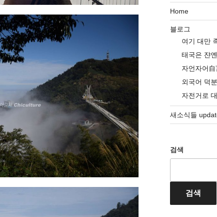
Home
블로그
여기 대만 
태국은 쟌
자언자어自
외국어 덕
자전거로 
새소식들 update
검색
검색