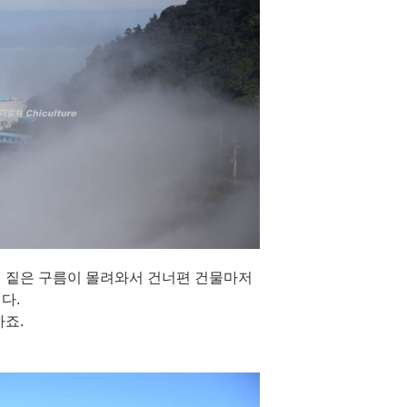
 짙은 구름이 몰려와서 건너편 건물마저
다.
하죠.