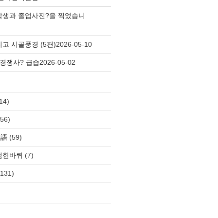
학생과 졸업사진?을 찍었습니
고 시골풍경 (5편)
2026-05-10
 경쟁사? 급습
2026-05-02
14)
56)
自語
(59)
섬한바퀴
(7)
131)