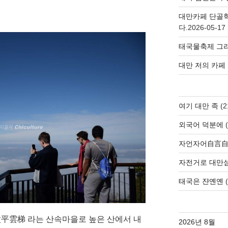
대만카페 단골
다.
2026-05-17
태국물축제 그리
대만 저의 카페
여기 대만 족
(2
외국어 덕분에
(
자언자어自言
자전거로 대만
태국은 쟌옌옌
(
平雲梯 라는 산속마을로 높은 산에서 내
2026년 8월