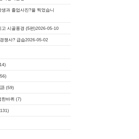
학생과 졸업사진?을 찍었습니
고 시골풍경 (5편)
2026-05-10
 경쟁사? 급습
2026-05-02
14)
56)
自語
(59)
섬한바퀴
(7)
131)