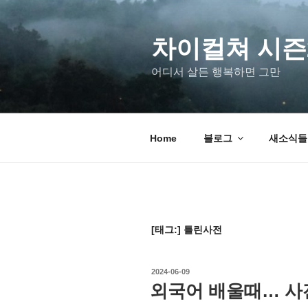
차이컬쳐 시즌
어디서 살든 행복하면 그만
Home
블로그
새소식들 u
[태그:]
틀린사전
2024-06-09
외국어 배울때… 사