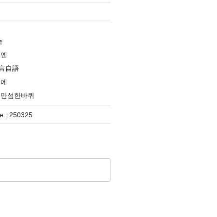
족
옌옌
言自語
분에
대만섬한바퀴
 : 250325