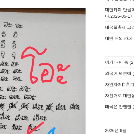
대만카페 단골
다.
2026-05-17
태국물축제 그리
대만 저의 카페
여기 대만 족
(2
외국어 덕분에
(
자언자어自言
자전거로 대만
태국은 쟌옌옌
(
2026년 8월