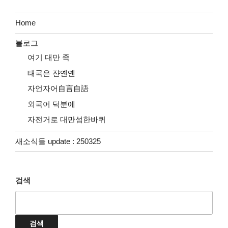
Home
블로그
여기 대만 족
태국은 쟌옌옌
자언자어自言自語
외국어 덕분에
자전거로 대만섬한바퀴
새소식들 update : 250325
검색
검색