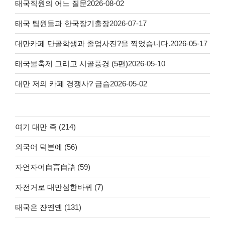
태국직원의 어느 질문
2026-08-02
태국 팀원들과 한국장기출장
2026-07-17
대만카페 단골학생과 졸업사진?을 찍었습니다.
2026-05-17
태국물축제 그리고 시골풍경 (5편)
2026-05-10
대만 저의 카페 경쟁사? 급습
2026-05-02
여기 대만 족
(214)
외국어 덕분에
(56)
자언자어自言自語
(59)
자전거로 대만섬한바퀴
(7)
태국은 쟌옌옌
(131)