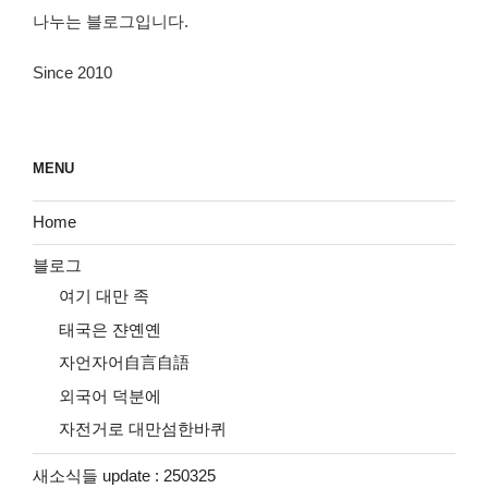
나누는 블로그입니다.
Since 2010
MENU
Home
블로그
여기 대만 족
태국은 쟌옌옌
자언자어自言自語
외국어 덕분에
자전거로 대만섬한바퀴
새소식들 update : 250325