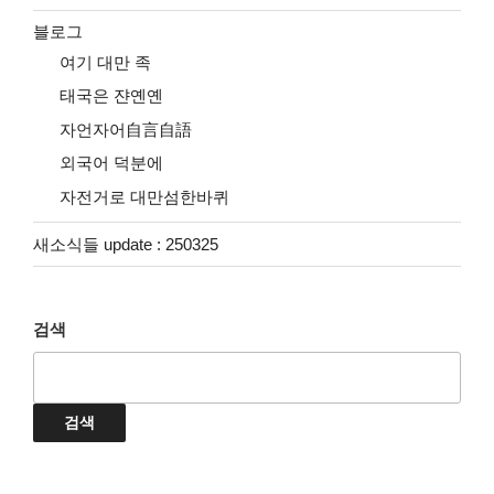
블로그
여기 대만 족
태국은 쟌옌옌
자언자어自言自語
외국어 덕분에
자전거로 대만섬한바퀴
새소식들 update : 250325
검색
검색