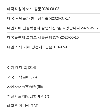
태국직원의 어느 질문
2026-08-02
태국 팀원들과 한국장기출장
2026-07-17
대만카페 단골학생과 졸업사진?을 찍었습니다.
2026-05-17
태국물축제 그리고 시골풍경 (5편)
2026-05-10
대만 저의 카페 경쟁사? 급습
2026-05-02
여기 대만 족
(214)
외국어 덕분에
(56)
자언자어自言自語
(59)
자전거로 대만섬한바퀴
(7)
태국은 쟌옌옌
(131)