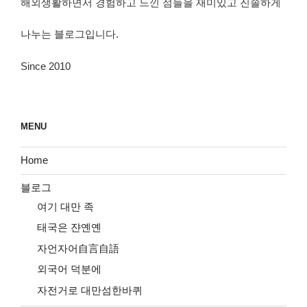
해외생활하면서 경험하고 느낀 점들을 재미있고 진솔하게
나누는 블로그입니다.
Since 2010
MENU
Home
블로그
여기 대만 족
태국은 쟌옌옌
자언자어自言自語
외국어 덕분에
자전거로 대만섬한바퀴