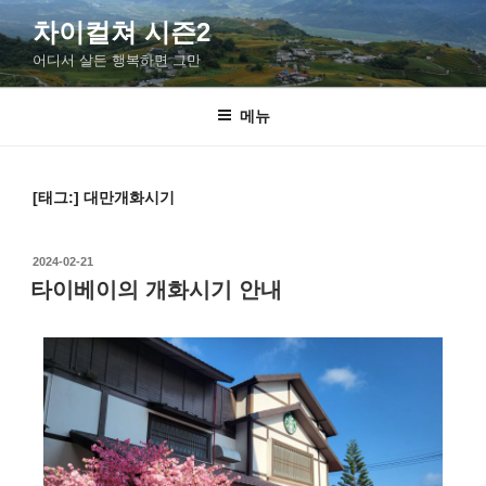
차이컬쳐 시즌2
어디서 살든 행복하면 그만
메뉴
[태그:]
대만개화시기
2024-02-21
타이베이의 개화시기 안내