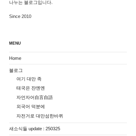
나누는 블로그입니다.
Since 2010
MENU
Home
블로그
여기 대만 족
태국은 쟌옌옌
자언자어自言自語
외국어 덕분에
자전거로 대만섬한바퀴
새소식들 update : 250325