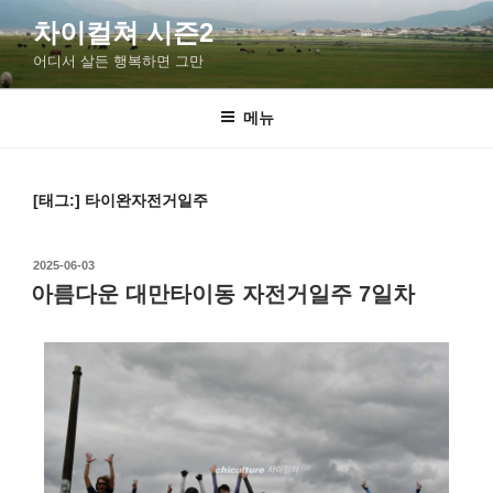
차이컬쳐 시즌2
어디서 살든 행복하면 그만
메뉴
[태그:]
타이완자전거일주
2025-06-03
아름다운 대만타이동 자전거일주 7일차