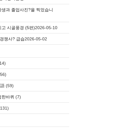
학생과 졸업사진?을 찍었습니
고 시골풍경 (5편)
2026-05-10
 경쟁사? 급습
2026-05-02
14)
56)
自語
(59)
섬한바퀴
(7)
131)