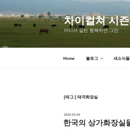
차이컬쳐 시즌
어디서 살든 행복하면 그만
Home
블로그
새소식들 u
[태그:]
태국화장실
2024-03-04
한국의 상가화장실