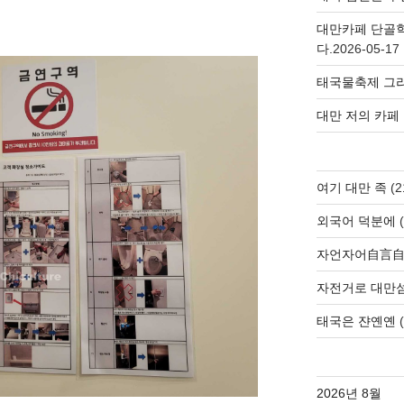
대만카페 단골
다.
2026-05-17
태국물축제 그리
대만 저의 카페
여기 대만 족
(2
외국어 덕분에
(
자언자어自言
자전거로 대만
태국은 쟌옌옌
(
2026년 8월