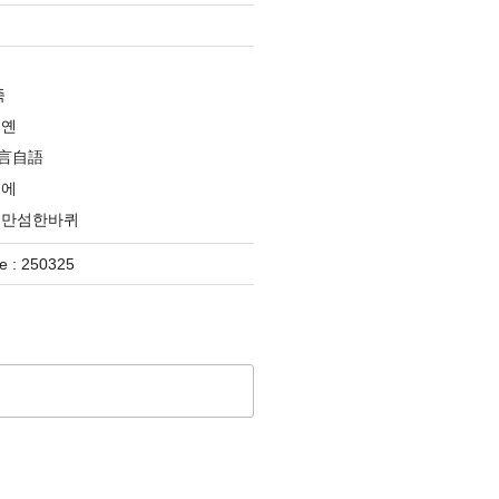
족
옌옌
言自語
분에
대만섬한바퀴
 : 250325